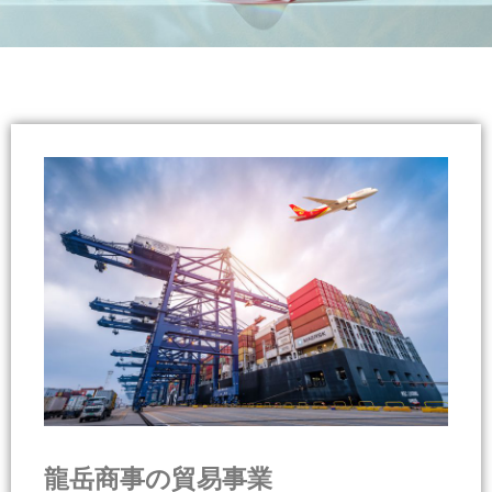
日中貿
易事業
龍岳商事の貿易事業